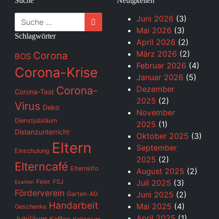
Suche
Neuigkeiten
Suche
Juni 2026
(3)
Mai 2026
(3)
Schlagwörter
April 2026
(2)
März 2026
(2)
Corona
BOS
Februar 2026
(4)
Corona-Krise
Januar 2026
(5)
Corona-
Dezember
Corona-Test
2025
(2)
Virus
Deko
November
Dienstjubiläum
2025
(1)
Distanzunterricht
Oktober 2025
(3)
Eltern
September
Einschulung
2025
(2)
Elterncafé
Elterninfo
August 2025
(2)
Feier
FSJ
Juli 2025
(3)
Examen
Förderverein
Juni 2025
(2)
Garten-AG
Handarbeit
Mai 2025
(4)
Geschenke
April 2025
(1)
Jubiläum
Kaffee