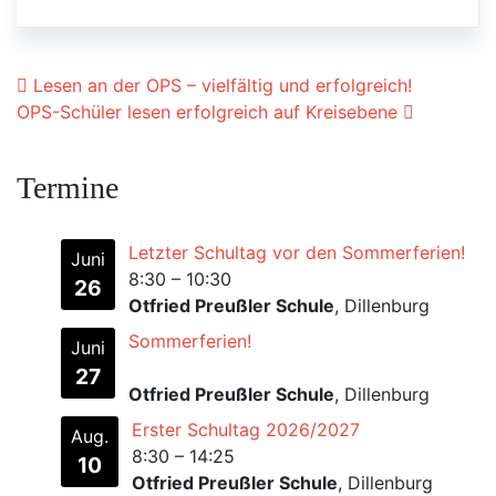
Beitrags-Navigation
Lesen an der OPS – vielfältig und erfolgreich!
OPS-Schüler lesen erfolgreich auf Kreisebene
Termine
Letzter Schultag vor den Sommerferien!
Juni
8:30
–
10:30
26
Otfried Preußler Schule
, Dillenburg
Sommerferien!
Juni
27
Otfried Preußler Schule
, Dillenburg
Erster Schultag 2026/2027
Aug.
8:30
–
14:25
10
Otfried Preußler Schule
, Dillenburg