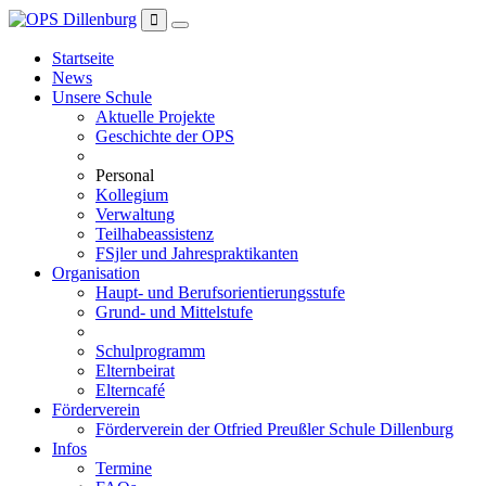
Zum
Inhalt
springen
Startseite
News
Unsere Schule
Aktuelle Projekte
Geschichte der OPS
Personal
Kollegium
Verwaltung
Teilhabeassistenz
FSjler und Jahrespraktikanten
Organisation
Haupt- und Berufsorientierungsstufe
Grund- und Mittelstufe
Schulprogramm
Elternbeirat
Elterncafé
Förderverein
Förderverein der Otfried Preußler Schule Dillenburg
Infos
Termine