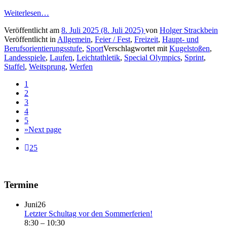
Weiterlesen…
Veröffentlicht am
8. Juli 2025
(8. Juli 2025)
von
Holger Strackbein
Veröffentlicht in
Allgemein
,
Feier / Fest
,
Freizeit
,
Haupt- und
Berufsorientierungsstufe
,
Sport
Verschlagwortet mit
Kugelstoßen
,
Landesspiele
,
Laufen
,
Leichtathletik
,
Special Olympics
,
Sprint
,
Staffel
,
Weitsprung
,
Werfen
1
2
3
4
5
»
Next page
25
Termine
Juni
26
Letzter Schultag vor den Sommerferien!
8:30
–
10:30