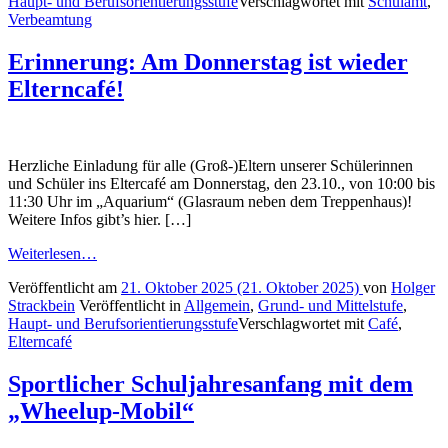
Haupt- und Berufsorientierungsstufe
Verschlagwortet mit
Schulamt
,
Verbeamtung
Erinnerung: Am Donnerstag ist wieder
Elterncafé!
Herzliche Einladung für alle (Groß-)Eltern unserer Schülerinnen
und Schüler ins Eltercafé am Donnerstag, den 23.10., von 10:00 bis
11:30 Uhr im „Aquarium“ (Glasraum neben dem Treppenhaus)!
Weitere Infos gibt’s hier. […]
Weiterlesen…
Veröffentlicht am
21. Oktober 2025
(21. Oktober 2025)
von
Holger
Strackbein
Veröffentlicht in
Allgemein
,
Grund- und Mittelstufe
,
Haupt- und Berufsorientierungsstufe
Verschlagwortet mit
Café
,
Elterncafé
Sportlicher Schuljahresanfang mit dem
„Wheelup-Mobil“