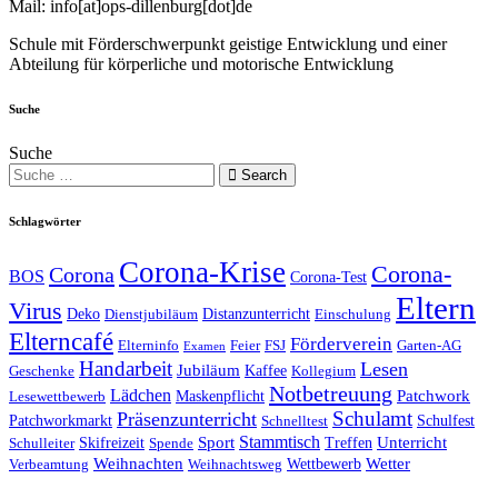
Mail: info[at]ops-dillenburg[dot]de
Schule mit Förderschwerpunkt geistige Entwicklung und einer
Abteilung für körperliche und motorische Entwicklung
Suche
Suche
Search
Schlagwörter
Corona-Krise
Corona-
Corona
BOS
Corona-Test
Eltern
Virus
Deko
Distanzunterricht
Dienstjubiläum
Einschulung
Elterncafé
Förderverein
Elterninfo
Feier
FSJ
Garten-AG
Examen
Handarbeit
Lesen
Jubiläum
Kaffee
Geschenke
Kollegium
Notbetreuung
Lädchen
Patchwork
Maskenpflicht
Lesewettbewerb
Schulamt
Präsenzunterricht
Patchworkmarkt
Schulfest
Schnelltest
Stammtisch
Sport
Unterricht
Skifreizeit
Treffen
Schulleiter
Spende
Weihnachten
Wetter
Wettbewerb
Verbeamtung
Weihnachtsweg