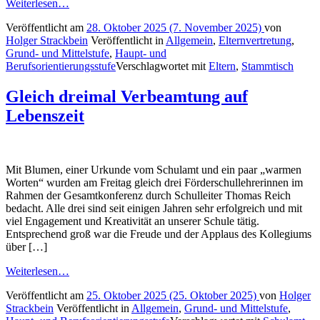
Weiterlesen…
Veröffentlicht am
28. Oktober 2025
(7. November 2025)
von
Holger Strackbein
Veröffentlicht in
Allgemein
,
Elternvertretung
,
Grund- und Mittelstufe
,
Haupt- und
Berufsorientierungsstufe
Verschlagwortet mit
Eltern
,
Stammtisch
Gleich dreimal Verbeamtung auf
Lebenszeit
Mit Blumen, einer Urkunde vom Schulamt und ein paar „warmen
Worten“ wurden am Freitag gleich drei Förderschullehrerinnen im
Rahmen der Gesamtkonferenz durch Schulleiter Thomas Reich
bedacht. Alle drei sind seit einigen Jahren sehr erfolgreich und mit
viel Engagement und Kreativität an unserer Schule tätig.
Entsprechend groß war die Freude und der Applaus des Kollegiums
über […]
Weiterlesen…
Veröffentlicht am
25. Oktober 2025
(25. Oktober 2025)
von
Holger
Strackbein
Veröffentlicht in
Allgemein
,
Grund- und Mittelstufe
,