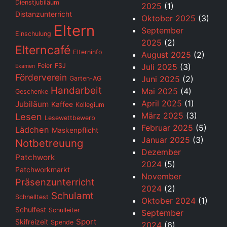
Dienstjubiläum
2025
(1)
Distanzunterricht
Oktober 2025
(3)
Eltern
September
Einschulung
2025
(2)
Elterncafé
Elterninfo
August 2025
(2)
Feier
FSJ
Juli 2025
(3)
Examen
Förderverein
Juni 2025
(2)
Garten-AG
Handarbeit
Mai 2025
(4)
Geschenke
April 2025
(1)
Jubiläum
Kaffee
Kollegium
März 2025
(3)
Lesen
Lesewettbewerb
Februar 2025
(5)
Lädchen
Maskenpflicht
Januar 2025
(3)
Notbetreuung
Dezember
Patchwork
2024
(5)
Patchworkmarkt
November
Präsenzunterricht
2024
(2)
Schulamt
Schnelltest
Oktober 2024
(1)
Schulfest
Schulleiter
September
Sport
Skifreizeit
Spende
2024
(6)