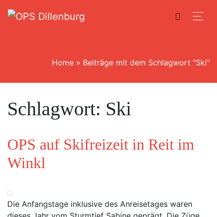
Home
»
Beiträge mit dem Schlagwort "Ski"
Schlagwort:
Ski
OPS auf Skifreizeit in Reit im
Winkl
Die Anfangstage inklusive des Anreisetages waren
dieses Jahr vom Sturmtief Sabine geprägt. Die Züge