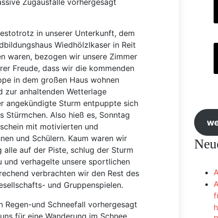
sive Zugausfälle vorhergesagt
stotrotz in unserer Unterkunft, dem
bildungshaus Wiedhölzlkaser in Reit
n waren, bezogen wir unsere Zimmer
erer Freude, dass wir die kommenden
uppe in dem großen Haus wohnen
d zur anhaltenden Wetterlage
der angekündigte Sturm entpuppte sich
als Stürmchen. Also hieß es, Sonntag
we
schein mit motivierten und
innen und Schülern. Kaum waren wir
Neue
alle auf der Piste, schlug der Sturm
 und verhagelte unsere sportlichen
A
echend verbrachten wir den Rest des
A
sellschafts- und Gruppenspielen.
f
 Regen-und Schneefall vorhergesagt
h
 uns für eine Wanderung im Schnee,