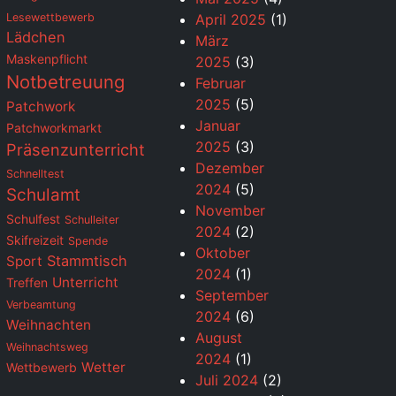
Lesewettbewerb
April 2025
(1)
Lädchen
März
Maskenpflicht
2025
(3)
Notbetreuung
Februar
2025
(5)
Patchwork
Januar
Patchworkmarkt
2025
(3)
Präsenzunterricht
Dezember
Schnelltest
2024
(5)
Schulamt
November
Schulfest
Schulleiter
2024
(2)
Skifreizeit
Spende
Oktober
Stammtisch
Sport
2024
(1)
Unterricht
Treffen
September
Verbeamtung
2024
(6)
Weihnachten
August
Weihnachtsweg
2024
(1)
Wetter
Wettbewerb
Juli 2024
(2)