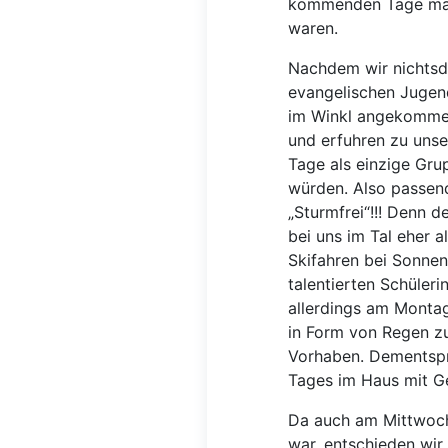
kommenden Tage mas
waren.
Nachdem wir nichtsde
evangelischen Jugend
im Winkl angekomme
und erfuhren zu uns
Tage als einzige Gr
würden. Also passen
„Sturmfrei“!!! Denn 
bei uns im Tal eher 
Skifahren bei Sonnen
talentierten Schüler
allerdings am Montag 
in Form von Regen zu
Vorhaben. Dementspr
Tages im Haus mit Ge
Da auch am Mittwoch
war, entschieden wir