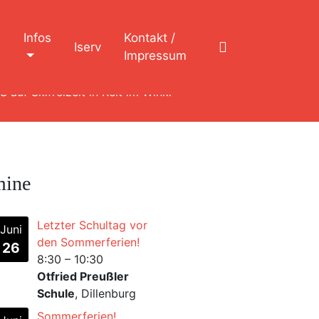
n
Infos
Kontakt /
Iserv
Impressum
 auf Skifreizeit in Reit im Winkl
mine
Letzter Schultag vor
Juni
den Sommerferien!
26
8:30
–
10:30
Otfried Preußler
Schule
, Dillenburg
Sommerferien!