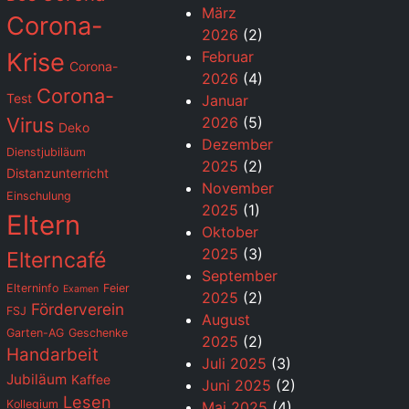
März
Corona-
2026
(2)
Krise
Februar
Corona-
2026
(4)
Corona-
Test
Januar
Virus
2026
(5)
Deko
Dezember
Dienstjubiläum
2025
(2)
Distanzunterricht
November
Einschulung
2025
(1)
Eltern
Oktober
2025
(3)
Elterncafé
September
Elterninfo
Feier
Examen
2025
(2)
Förderverein
FSJ
August
Garten-AG
Geschenke
2025
(2)
Handarbeit
Juli 2025
(3)
Jubiläum
Kaffee
Juni 2025
(2)
Lesen
Kollegium
Mai 2025
(4)