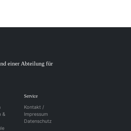
nd einer Abteilung für
Service
n
Kontakt /
n &
Impressum
Datenschutz
le