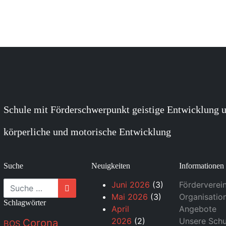
Schule mit Förderschwerpunkt geistige Entwicklung u
körperliche und motorische Entwicklung
Suche
Neuigkeiten
Informationen
Suche
Juni 2026
(3)
Förderverei
Mai 2026
(3)
Organisatio
Schlagwörter
April
Angebote
2026
(2)
Unsere Schu
Corona
BOS