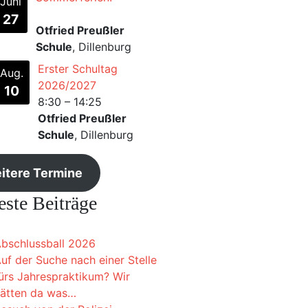
Juni
27
Otfried Preußler
Schule
, Dillenburg
Erster Schultag
Aug.
2026/2027
10
8:30
–
14:25
Otfried Preußler
Schule
, Dillenburg
itere Termine
ste Beiträge
bschlussball 2026
uf der Suche nach einer Stelle
ürs Jahrespraktikum? Wir
ätten da was…