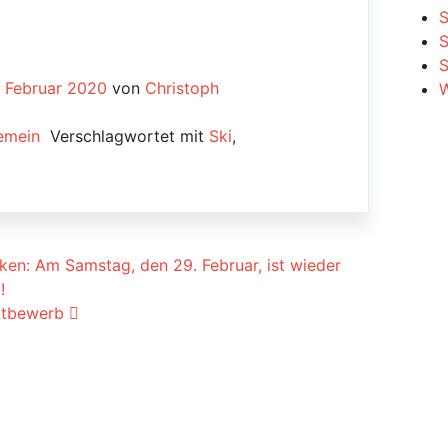
S
S
. Februar 2020
von
Christoph
W
emein
Verschlagwortet mit
Ski
,
ion
en: Am Samstag, den 29. Februar, ist wieder
!
ttbewerb