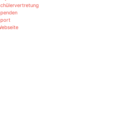
chülervertretung
Spenden
port
ebseite