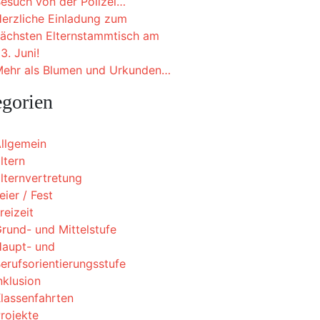
esuch von der Polizei…
erzliche Einladung zum
ächsten Elternstammtisch am
3. Juni!
ehr als Blumen und Urkunden…
egorien
llgemein
ltern
lternvertretung
eier / Fest
reizeit
rund- und Mittelstufe
aupt- und
erufsorientierungsstufe
nklusion
lassenfahrten
rojekte