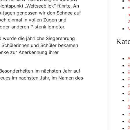
B
chtspunkt „Weitseeblick“ führte. An
H
kitagen genossen wir den Schnee auf
n
ch einmal in vollen Zügen und
2
 oder anderen Pistenkilometer.
M
wurde die jährliche Siegerehrung
Kat
e Schülerinnen und Schüler bekamen
enke zur Anerkennung ihrer
A
E
Besonderheiten im nächsten Jahr auf
E
Neues im nächsten Jahr, im Namen des
F
F
G
H
B
I
K
P