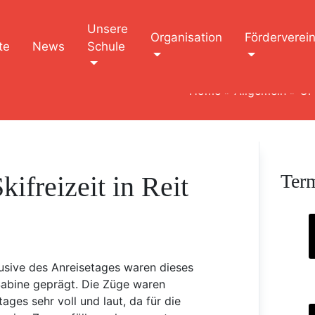
Unsere
Organisation
Förderverei
te
News
Schule
Home
»
Allgemein
»
OPS
Ter
ifreizeit in Reit
usive des Anreisetages waren dieses
Sabine geprägt. Die Züge waren
ges sehr voll und laut, da für die