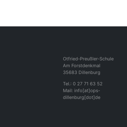
Otfried-Preußler-Schule
Am Forstdenkmal
35683 Dillenburg
Tel.: 0 27 71 63 52
Mail: info[at]ops-
dillenburg[dot]de