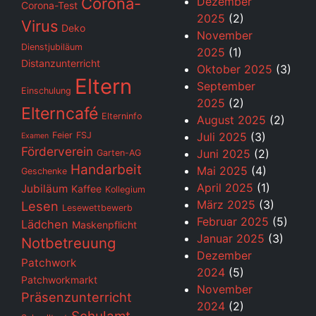
Corona-
Dezember
Corona-Test
2025
(2)
Virus
Deko
November
Dienstjubiläum
2025
(1)
Distanzunterricht
Oktober 2025
(3)
Eltern
September
Einschulung
2025
(2)
Elterncafé
Elterninfo
August 2025
(2)
Feier
FSJ
Juli 2025
(3)
Examen
Förderverein
Juni 2025
(2)
Garten-AG
Handarbeit
Mai 2025
(4)
Geschenke
April 2025
(1)
Jubiläum
Kaffee
Kollegium
März 2025
(3)
Lesen
Lesewettbewerb
Februar 2025
(5)
Lädchen
Maskenpflicht
Januar 2025
(3)
Notbetreuung
Dezember
Patchwork
2024
(5)
Patchworkmarkt
November
Präsenzunterricht
2024
(2)