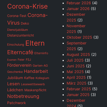
Februar 2026
(4)
Corona-Krise
Januar 2026
(5)
Corona-
Dezember
Corona-Test
2025
(2)
Virus
Deko
November
Dienstjubiläum
2025
(1)
Distanzunterricht
Oktober 2025
(3)
Eltern
September
Einschulung
2025
(2)
Elterncafé
Elterninfo
August 2025
(2)
Feier
FSJ
Juli 2025
(3)
Examen
Förderverein
Juni 2025
(2)
Garten-AG
Handarbeit
Mai 2025
(4)
Geschenke
April 2025
(1)
Jubiläum
Kaffee
Kollegium
März 2025
(3)
Lesen
Lesewettbewerb
Februar 2025
(5)
Lädchen
Maskenpflicht
Januar 2025
(3)
Notbetreuung
Dezember
Patchwork
2024
(5)