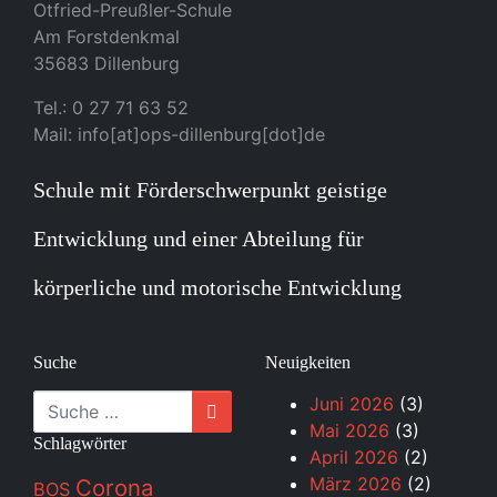
Otfried-Preußler-Schule
Am Forstdenkmal
35683 Dillenburg
Tel.: 0 27 71 63 52
Mail: info[at]ops-dillenburg[dot]de
Schule mit Förderschwerpunkt geistige
Entwicklung und einer Abteilung für
körperliche und motorische Entwicklung
Suche
Neuigkeiten
Suche
Juni 2026
(3)
Mai 2026
(3)
Schlagwörter
April 2026
(2)
März 2026
(2)
Corona
BOS