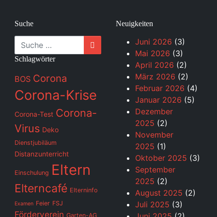
Suche
Neuigkeiten
Suche
Juni 2026
(3)
Mai 2026
(3)
Schlagwörter
April 2026
(2)
März 2026
(2)
Corona
BOS
Februar 2026
(4)
Corona-Krise
Januar 2026
(5)
Corona-
Dezember
Corona-Test
2025
(2)
Virus
Deko
November
Dienstjubiläum
2025
(1)
Distanzunterricht
Oktober 2025
(3)
Eltern
September
Einschulung
2025
(2)
Elterncafé
Elterninfo
August 2025
(2)
Feier
FSJ
Juli 2025
(3)
Examen
Förderverein
Juni 2025
(2)
Garten-AG