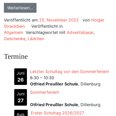
Weiterlesen…
Veröffentlicht am
25. November 2022
von
Holger
Strackbein
Veröffentlicht in
Allgemein
Verschlagwortet mit
Adventsbasar
,
Geschenke
,
Lädchen
Termine
Letzter Schultag vor den Sommerferien!
Juni
8:30
–
10:30
26
Otfried Preußler Schule
, Dillenburg
Sommerferien!
Juni
27
Otfried Preußler Schule
, Dillenburg
Erster Schultag 2026/2027
Aug.