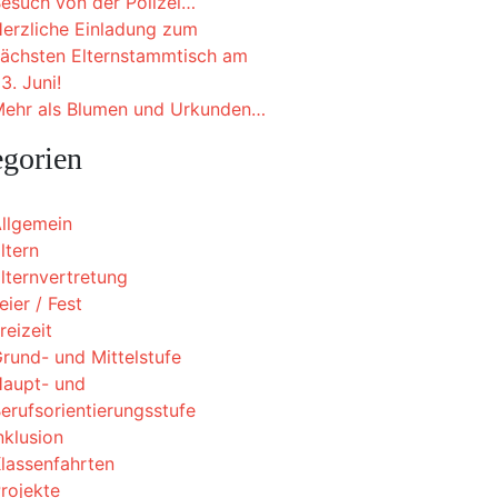
esuch von der Polizei…
erzliche Einladung zum
ächsten Elternstammtisch am
3. Juni!
ehr als Blumen und Urkunden…
egorien
llgemein
ltern
lternvertretung
eier / Fest
reizeit
rund- und Mittelstufe
aupt- und
erufsorientierungsstufe
nklusion
lassenfahrten
rojekte