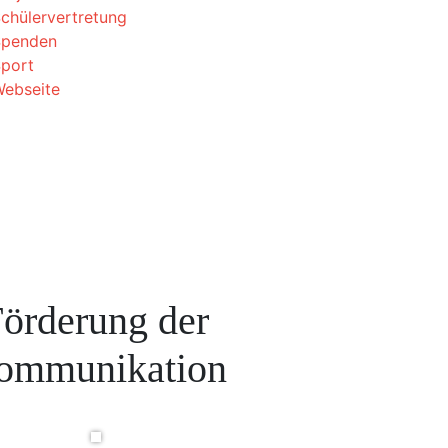
chülervertretung
Spenden
port
ebseite
örderung der
ommunikation