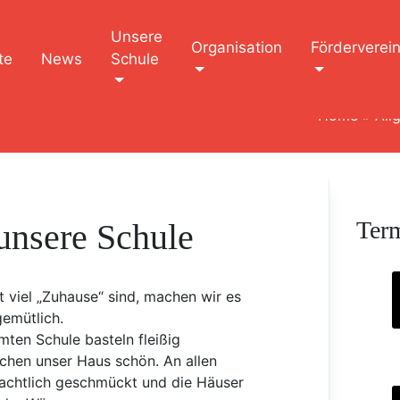
Unsere
Organisation
Förderverei
te
News
Schule
Home
»
All
Ter
unsere Schule
 viel „Zuhause“ sind, machen wir es
gemütlich.
mten Schule basteln fleißig
chen unser Haus schön. An allen
nachtlich geschmückt und die Häuser