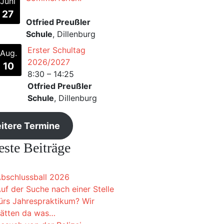
Juni
27
Otfried Preußler
Schule
, Dillenburg
Erster Schultag
Aug.
2026/2027
10
8:30
–
14:25
Otfried Preußler
Schule
, Dillenburg
itere Termine
ste Beiträge
bschlussball 2026
uf der Suche nach einer Stelle
ürs Jahrespraktikum? Wir
ätten da was…