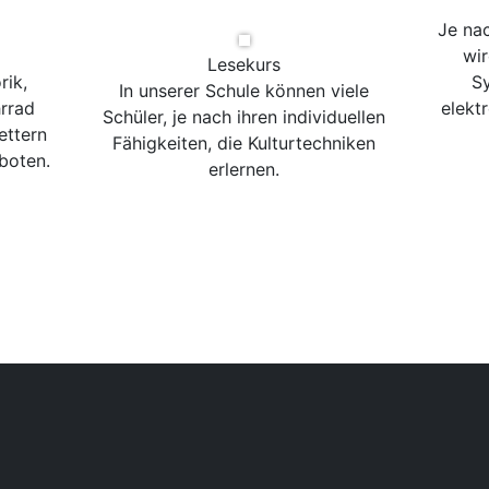
Je na
wir
Lesekurs
rik,
Sy
In unserer Schule können viele
rrad
elekt
Schüler, je nach ihren individuellen
ettern
Fähigkeiten, die Kulturtechniken
boten.
erlernen.