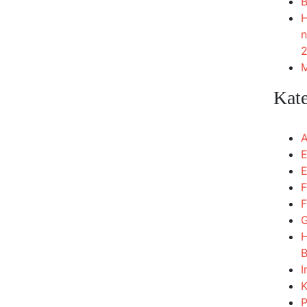
B
H
n
2
M
Kat
A
E
E
F
F
G
H
B
I
K
P