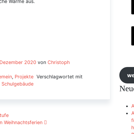
iche Wärme aus.
. Dezember 2020
von
Christoph
we
emein
,
Projekte
Verschlagwortet mit
,
Schulgebäude
Neue
A
A
ion
tufe
f
en Weihnachtsferien
h