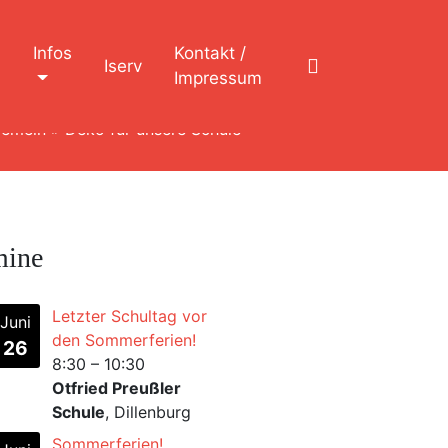
n
Infos
Kontakt /
Iserv
Impressum
gemein
»
Deko für unsere Schule
mine
Letzter Schultag vor
Juni
den Sommerferien!
26
8:30
–
10:30
Otfried Preußler
Schule
, Dillenburg
Sommerferien!